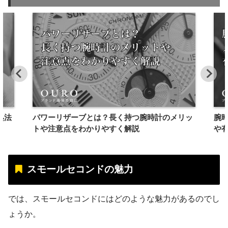
処法
パワーリザーブとは？長く持つ腕時計のメリッ
腕
トや注意点をわかりやすく解説
や
スモールセコンドの魅力
では、スモールセコンドにはどのような魅力があるのでし
ょうか。