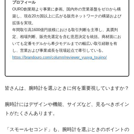
プロフィール
OURO創業期より事業に参画。国内外の営業基盤をゼロから構
築し、現在20カ国以上に広がる販売ネットワークの構築および
拡張を実現。
年間取引高1600億円規模における取引判断を主導し、真贋判
定、相場判断、販売先選定を含む意思決定を統括。商材面にお
いても定番モデルから希少モデルまでの幅広い取引経験を有
し、営業および事業成長を現場起点で牽引している。
https://brandouro.com/column/reviewer_yuuya_tsujino/
皆さんは、腕時計を選ぶときに何を重要視していますか？
腕時計にはデザインや機能、サイズなど、見るべきポイン
トがたくさんあります。
「スモールセコンド」も、腕時計を選ぶときのポイントの