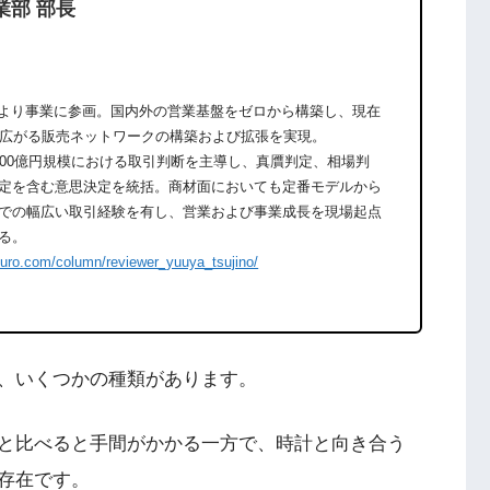
業部 部長
期より事業に参画。国内外の営業基盤をゼロから構築し、現在
に広がる販売ネットワークの構築および拡張を実現。
600億円規模における取引判断を主導し、真贋判定、相場判
定を含む意思決定を統括。商材面においても定番モデルから
での幅広い取引経験を有し、営業および事業成長を現場起点
る。
ouro.com/column/reviewer_yuuya_tsujino/
、いくつかの種類があります。
と比べると手間がかかる一方で、時計と向き合う
存在です。