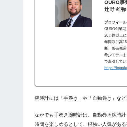
OURO事
辻野 雄弥
プロフィール
OURO創業
20カ国以上
年間取引高1
断、販売先選
希少モデルま
で牽引してい
https://brand
腕時計には「手巻き」や「自動巻き」など
なかでも手巻き腕時計は、自動巻き腕時計
時間を楽しめるとして、根強い人気がある