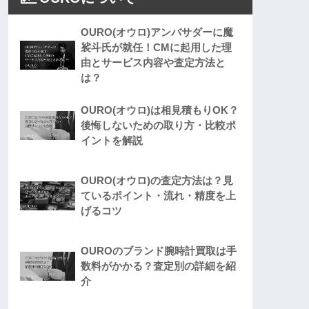
OURO(オウロ)アンバサダーに魔
裟斗氏が就任！CMに起用した理
由とサービス内容や査定方法と
は？
OURO(オウロ)は相見積もりOK？
後悔しないための取り方・比較ポ
イントを解説
OURO(オウロ)の査定方法は？見
ているポイント・流れ・精度を上
げるコツ
OUROのブランド腕時計買取は手
数料がかかる？査定別の詳細を紹
介