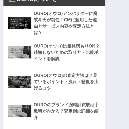
OURO(オウロ)アンバサダーに魔
裟斗氏が就任！CMに起用した理
由とサービス内容や査定方法と
は？
OURO(オウロ)は相見積もりOK？
後悔しないための取り方・比較ポ
イントを解説
OURO(オウロ)の査定方法は？見
ているポイント・流れ・精度を上
げるコツ
OUROのブランド腕時計買取は手
数料がかかる？査定別の詳細を紹
介