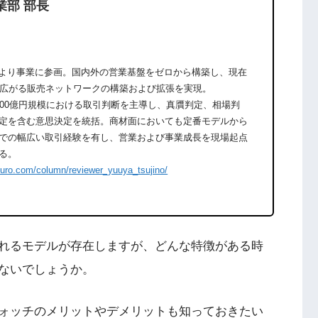
業部 部長
期より事業に参画。国内外の営業基盤をゼロから構築し、現在
に広がる販売ネットワークの構築および拡張を実現。
600億円規模における取引判断を主導し、真贋判定、相場判
定を含む意思決定を統括。商材面においても定番モデルから
での幅広い取引経験を有し、営業および事業成長を現場起点
る。
ouro.com/column/reviewer_yuuya_tsujino/
れるモデルが存在しますが、どんな特徴がある時
ないでしょうか。
ォッチのメリットやデメリットも知っておきたい