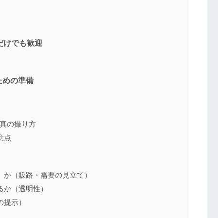
談だけでも歓迎
ための準備
写真の撮り方
意点
」か（販路・需要の見立て）
るか（透明性）
の提示）