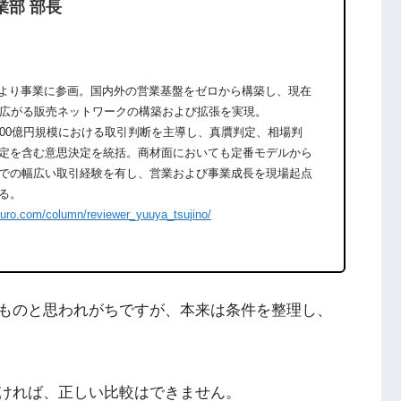
業部 部長
期より事業に参画。国内外の営業基盤をゼロから構築し、現在
に広がる販売ネットワークの構築および拡張を実現。
600億円規模における取引判断を主導し、真贋判定、相場判
定を含む意思決定を統括。商材面においても定番モデルから
での幅広い取引経験を有し、営業および事業成長を現場起点
る。
ouro.com/column/reviewer_yuuya_tsujino/
ものと思われがちですが、本来は条件を整理し、
ければ、正しい比較はできません。