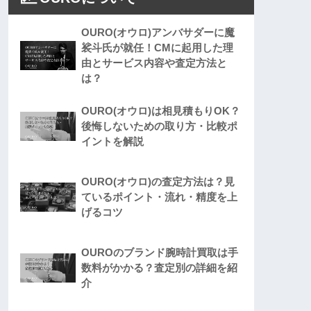
OURO(オウロ)アンバサダーに魔
裟斗氏が就任！CMに起用した理
由とサービス内容や査定方法と
は？
OURO(オウロ)は相見積もりOK？
後悔しないための取り方・比較ポ
イントを解説
OURO(オウロ)の査定方法は？見
ているポイント・流れ・精度を上
げるコツ
OUROのブランド腕時計買取は手
数料がかかる？査定別の詳細を紹
介