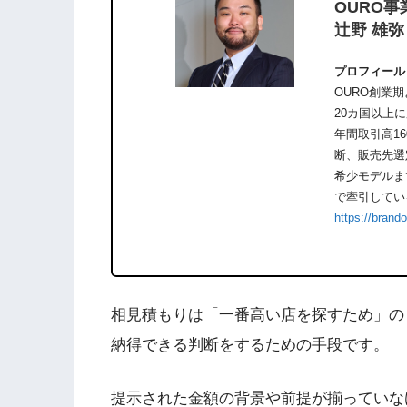
OURO事
辻野 雄弥
プロフィール
OURO創業
20カ国以上
年間取引高1
断、販売先選
希少モデルま
で牽引してい
https://brand
相見積もりは「一番高い店を探すため」の
納得できる判断をするための手段です。
提示された金額の背景や前提が揃っていな