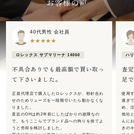
お客様の声
40代男性 会社員
★★★★★
ロレックス
サブマリーナ 14060
ハ
不具合ありでも最高額で買い取っ
査定
て下さいました。
足で
正規代理店で購入したロレックスが、秒針合わ
使用
せのためリューズを一段階引いたら動かなくな
過ぎ
りました。
め、
直近のOHは約2年前にしたばかりの故障なの
他社
で、もうここらでブランド品への拘りを捨てよ
んに
うと売却を検討しました。
きの