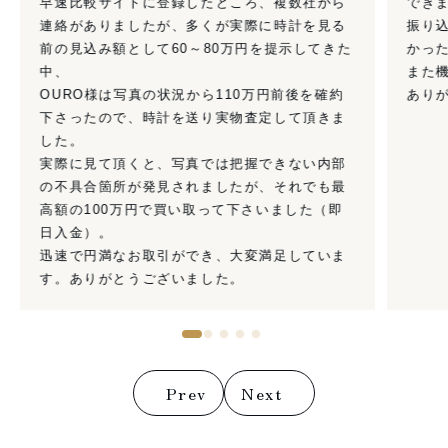
早速比較サイトに登録したところ、複数社から
でき
連絡がありましたが、多くが実際に時計を見る
振り
前の見込み額として60～80万円を提示してきた
かっ
中、
また
OURO様は写真の状況から110万円前後を確約
あり
下さったので、時計を送り実物査定して頂きま
した。
実際に見て頂くと、写真では把握できない内部
の不具合箇所が発見されましたが、それでも最
高額の100万円で買い取って下さいました（即
日入金）。
迅速で円満なお取引ができ、大変満足していま
す。ありがとうございました。
Prev
Next