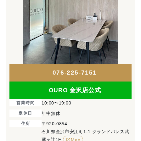
076-225-7151
OURO 金沢店公式
営業時間
10:00〜19:00
定休日
年中無休
住所
〒920-0854
石川県金沢市安江町1-1 グランドパレス武
蔵ヶ辻1F
Map