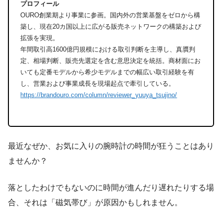
プロフィール
OURO創業期より事業に参画。国内外の営業基盤をゼロから構
築し、現在20カ国以上に広がる販売ネットワークの構築および
拡張を実現。
年間取引高1600億円規模における取引判断を主導し、真贋判
定、相場判断、販売先選定を含む意思決定を統括。商材面にお
いても定番モデルから希少モデルまでの幅広い取引経験を有
し、営業および事業成長を現場起点で牽引している。
https://brandouro.com/column/reviewer_yuuya_tsujino/
最近なぜか、お気に入りの腕時計の時間が狂うことはあり
ませんか？
落としたわけでもないのに時間が進んだり遅れたりする場
合、それは「磁気帯び」が原因かもしれません。