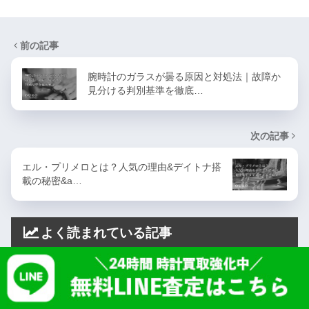
前の記事
腕時計のガラスが曇る原因と対処法｜故障か
見分ける判別基準を徹底…
次の記事
エル・プリメロとは？人気の理由&デイトナ搭
載の秘密&a…
よく読まれている記事
ロレックス購入制限の最新ルールと対象モデル
｜制限を避ける購入方法も解説
OURO TOP
店舗一覧
会社概要
プライバシーポリシー
利用規約
ロレックス買取 大阪
ロレックス 