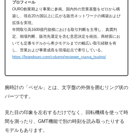
プロフィール
OURO創業期より事業に参画。国内外の営業基盤をゼロから構
築し、現在20カ国以上に広がる販売ネットワークの構築および
拡張を実現。
年間取引高1600億円規模における取引判断を主導し、真贋判
定、相場判断、販売先選定を含む意思決定を統括。商材面にお
いても定番モデルから希少モデルまでの幅広い取引経験を有
し、営業および事業成長を現場起点で牽引している。
https://brandouro.com/column/reviewer_yuuya_tsujino/
腕時計の「ベゼル」とは、文字盤の外側を囲むリング状の
パーツです。
見た目の印象を左右するだけでなく、回転機構を使って時
間を測ったり、GMT機能で別の時刻を読み取ったりする
モデルもあります。