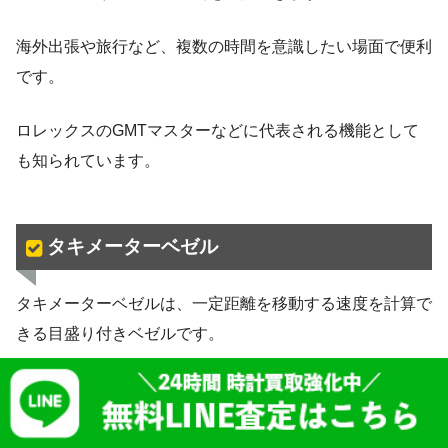
海外出張や旅行など、複数の時間を意識したい場面で便利
です。
ロレックスのGMTマスターなどに代表される機能として
も知られています。
タキメーターベゼル
タキメーターベゼルは、一定距離を移動する速度を計算で
きる目盛り付きベゼルです。
主にクロノグラフ（ストップウォッチ機能）と一緒に使
い、たとえば1kmなど一定距離を移動するのにかかった時
OURO TOP
店舗一覧
会社概要
プライバシーポリシー
利用規約
ロレックス買取 大阪
ロレックス 
間を測ると、目盛りから時速を読み取れます。