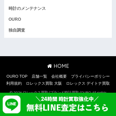
時計のメンテナンス
OURO
独自調査
HOME
OURO TOP
店舗一覧
会社概要
プライバシーポリシー
利用規約
ロレックス買取 大阪
ロレックス デイトナ買取
© 2026 ロレックス買取/ブランド時計買取/OURO All rights
reserved.
OURO TOP
店舗一覧
会社概要
プライバシーポリシー
利用規約
ロレックス買取 大阪
ロレックス 