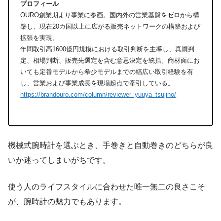
プロフィール
OURO創業期より事業に参画。国内外の営業基盤をゼロから構
築し、現在20カ国以上に広がる販売ネットワークの構築および
拡張を実現。
年間取引高1600億円規模における取引判断を主導し、真贋判
定、相場判断、販売先選定を含む意思決定を統括。商材面にお
いても定番モデルから希少モデルまでの幅広い取引経験を有
し、営業および事業成長を現場起点で牽引している。
https://brandouro.com/column/reviewer_yuuya_tsujino/
機械式腕時計を選ぶとき、手巻きと自動巻きのどちらが良
いか迷ってしまいがちです。
使う人のライフスタイルに合わせた唯一無二の良さこそ
が、腕時計の魅力でもあります。