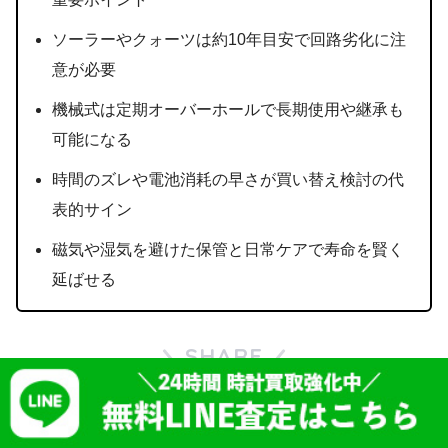
ソーラーやクォーツは約10年目安で回路劣化に注
意が必要
機械式は定期オーバーホールで長期使用や継承も
可能になる
時間のズレや電池消耗の早さが買い替え検討の代
表的サイン
磁気や湿気を避けた保管と日常ケアで寿命を賢く
延ばせる
SHARE
LINE
ポスト
シェア
はてブ
OURO TOP
店舗一覧
会社概要
プライバシーポリシー
利用規約
ロレックス買取 大阪
ロレックス 