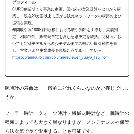
プロフィール
OURO創業期より事業に参画。国内外の営業基盤をゼロから構
築し、現在20カ国以上に広がる販売ネットワークの構築および
拡張を実現。
年間取引高1600億円規模における取引判断を主導し、真贋判
定、相場判断、販売先選定を含む意思決定を統括。商材面にお
いても定番モデルから希少モデルまでの幅広い取引経験を有
し、営業および事業成長を現場起点で牽引している。
https://brandouro.com/column/reviewer_yuuya_tsujino/
腕時計の寿命は、一般的にどれくらいなのかご存じでしょ
うか。
ソーラー時計・クォーツ時計・機械式時計など、腕時計の
種類によっても大きく異なりますが、メンテナンスや保管
方法次第で長く愛用することも可能です。