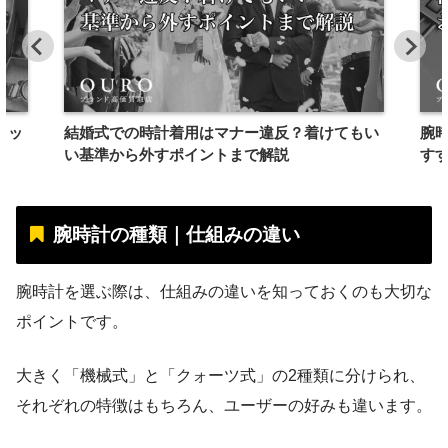
リッ
結婚式での時計着用はマナー違反？着けてもい
腕
い基準から外すポイントまで解説
す
腕時計の種類｜仕組みの違い
腕時計を選ぶ際は、仕組みの違いを知っておくのも大切な
ポイントです。
大きく「機械式」と「クォーツ式」の2種類に分けられ、
それぞれの特徴はもちろん、ユーザーの好みも違います。