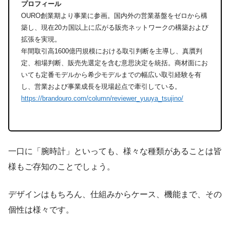
プロフィール
OURO創業期より事業に参画。国内外の営業基盤をゼロから構
築し、現在20カ国以上に広がる販売ネットワークの構築および
拡張を実現。
年間取引高1600億円規模における取引判断を主導し、真贋判
定、相場判断、販売先選定を含む意思決定を統括。商材面にお
いても定番モデルから希少モデルまでの幅広い取引経験を有
し、営業および事業成長を現場起点で牽引している。
https://brandouro.com/column/reviewer_yuuya_tsujino/
一口に「腕時計」といっても、様々な種類があることは皆
様もご存知のことでしょう。
デザインはもちろん、仕組みからケース、機能まで、その
個性は様々です。