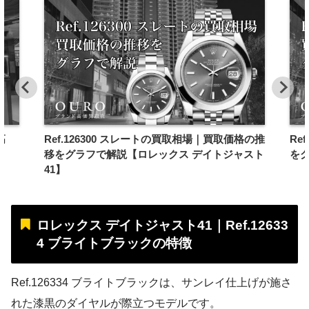
高
Ref.126300 スレートの買取相場｜買取価格の推
Re
移をグラフで解説【ロレックス デイトジャスト
をグ
41】
ロレックス デイトジャスト41｜Ref.12633
4 ブライトブラックの特徴
Ref.126334 ブライトブラックは、サンレイ仕上げが施さ
れた漆黒のダイヤルが際立つモデルです。