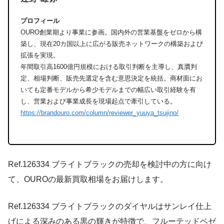
プロフィール
OURO創業期より事業に参画。国内外の営業基盤をゼロから構
築し、現在20カ国以上に広がる販売ネットワークの構築および
拡張を実現。
年間取引高1600億円規模における取引判断を主導し、真贋判
定、相場判断、販売先選定を含む意思決定を統括。商材面にお
いても定番モデルから希少モデルまでの幅広い取引経験を有
し、営業および事業成長を現場起点で牽引している。
https://brandouro.com/column/reviewer_yuuya_tsujino/
Ref.126334 ブライトブラックの売却を検討中の方に向け
て、OUROの最新買取相場をお届けします。
Ref.126334 ブライトブラックのダイヤルはサンレイ仕上
げによる深みのある黒の輝きが特徴で、フルーテッドベゼ