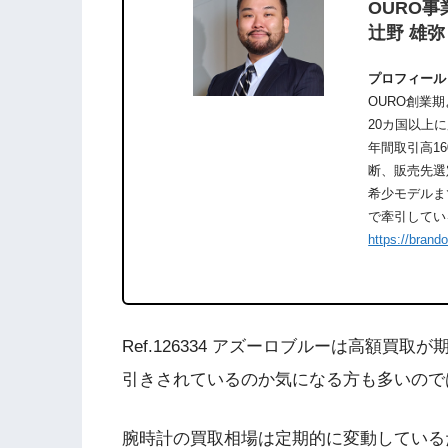
OURO事
辻野 雄弥
プロフィール
OURO創業
20カ国以上
年間取引高1
断、販売先選
希少モデルま
で牽引してい
https://brand
Ref.126334 アズーロブルーは高額
引きされているのか気になる方も多いので
腕時計の買取相場は定期的に変動している