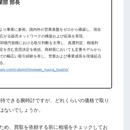
業部 部長
期より事業に参画。国内外の営業基盤をゼロから構築し、現在
に広がる販売ネットワークの構築および拡張を実現。
600億円規模における取引判断を主導し、真贋判定、相場判
定を含む意思決定を統括。商材面においても定番モデルから
での幅広い取引経験を有し、営業および事業成長を現場起点
る。
ouro.com/column/reviewer_yuuya_tsujino/
買取が期待できる腕時計ですが、どれくらいの価格で取り
はないでしょうか。
ため、買取を依頼する前に相場をチェックしてお