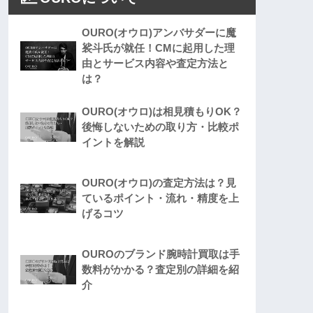
OURO(オウロ)アンバサダーに魔
裟斗氏が就任！CMに起用した理
由とサービス内容や査定方法と
は？
OURO(オウロ)は相見積もりOK？
後悔しないための取り方・比較ポ
イントを解説
OURO(オウロ)の査定方法は？見
ているポイント・流れ・精度を上
げるコツ
OUROのブランド腕時計買取は手
数料がかかる？査定別の詳細を紹
介