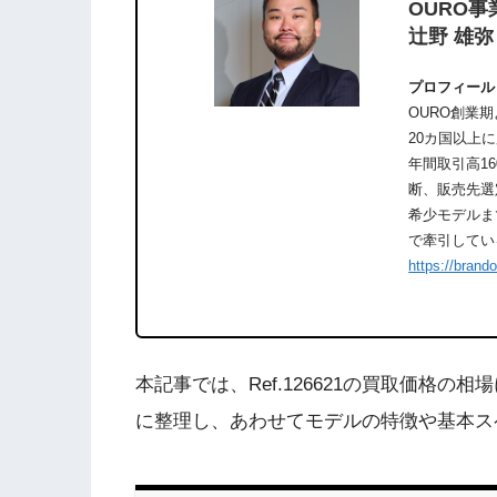
OURO事
辻野 雄弥
プロフィール
OURO創業
20カ国以上
年間取引高1
断、販売先選
希少モデルま
で牽引してい
https://brand
本記事では、Ref.126621の買取価格の
に整理し、あわせてモデルの特徴や基本ス