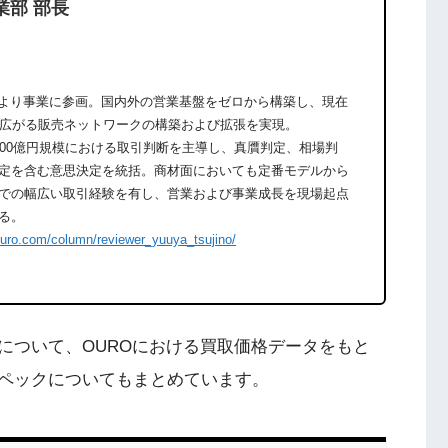
業部 部長
期より事業に参画。国内外の営業基盤をゼロから構築し、現在
に広がる販売ネットワークの構築および拡張を実現。
600億円規模における取引判断を主導し、真贋判定、相場判
定を含む意思決定を統括。商材面においても定番モデルから
での幅広い取引経験を有し、営業および事業成長を現場起点
る。
ouro.com/column/reviewer_yuuya_tsujino/
相場について、OUROにおける買取価格データをもと
ペックについてもまとめています。