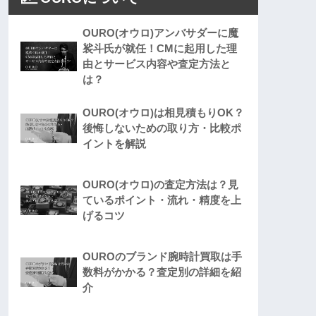
OURO(オウロ)アンバサダーに魔
裟斗氏が就任！CMに起用した理
由とサービス内容や査定方法と
は？
OURO(オウロ)は相見積もりOK？
後悔しないための取り方・比較ポ
イントを解説
OURO(オウロ)の査定方法は？見
ているポイント・流れ・精度を上
げるコツ
OUROのブランド腕時計買取は手
数料がかかる？査定別の詳細を紹
介