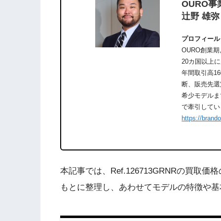
OURO事
辻野 雄弥
プロフィール
OURO創業
20カ国以上
年間取引高1
断、販売先選
希少モデルま
で牽引してい
https://brand
本記事では、Ref.126713GRNRの買
もとに整理し、あわせてモデルの特徴や基