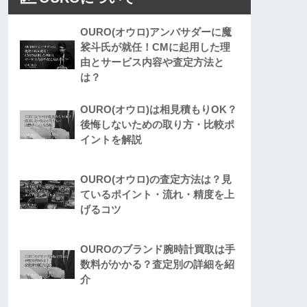
OURO(オウロ)アンバサダーに魔
裟斗氏が就任！CMに起用した理
由とサービス内容や査定方法と
は？
OURO(オウロ)は相見積もりOK？
後悔しないための取り方・比較ポ
イントを解説
OURO(オウロ)の査定方法は？見
ているポイント・流れ・精度を上
げるコツ
OUROのブランド腕時計買取は手
数料がかかる？査定別の詳細を紹
介