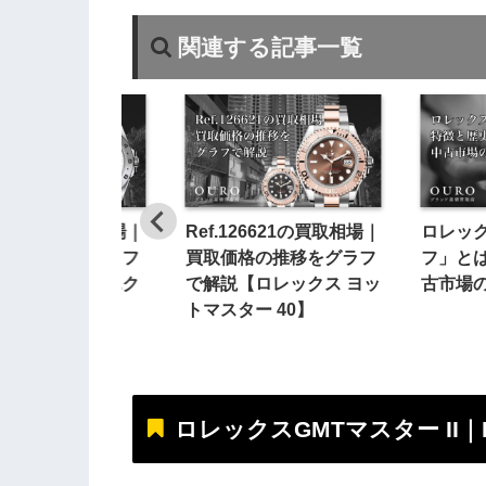
関連する記事一覧
226570の買取相場｜
Ref.126621の買取相場｜
ロレッ
価格の推移をグラフ
買取価格の推移をグラフ
フ」と
説【ロレックスエク
で解説【ロレックス ヨッ
古市場
ーラー II】
トマスター 40】
ロレックスGMTマスター II｜Re