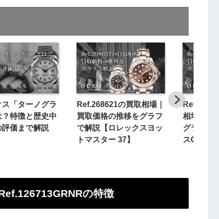
クス「ターノグラ
Ref.268621の買取相場｜
Ref.126
は？特徴と歴史中
買取価格の推移をグラフ
相場｜買
の評価まで解説
で解説【ロレックスヨッ
グラフで
トマスター 37】
スGMTマ
f.126713GRNRの特徴