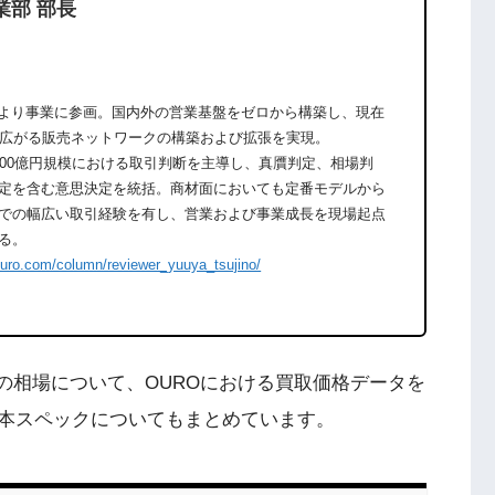
業部 部長
期より事業に参画。国内外の営業基盤をゼロから構築し、現在
に広がる販売ネットワークの構築および拡張を実現。
600億円規模における取引判断を主導し、真贋判定、相場判
定を含む意思決定を統括。商材面においても定番モデルから
での幅広い取引経験を有し、営業および事業成長を現場起点
る。
ouro.com/column/reviewer_yuuya_tsujino/
取価格の相場について、OUROにおける買取価格データを
本スペックについてもまとめています。