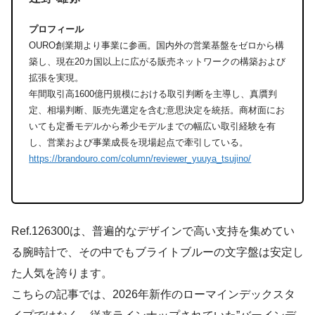
プロフィール
OURO創業期より事業に参画。国内外の営業基盤をゼロから構
築し、現在20カ国以上に広がる販売ネットワークの構築および
拡張を実現。
年間取引高1600億円規模における取引判断を主導し、真贋判
定、相場判断、販売先選定を含む意思決定を統括。商材面にお
いても定番モデルから希少モデルまでの幅広い取引経験を有
し、営業および事業成長を現場起点で牽引している。
https://brandouro.com/column/reviewer_yuuya_tsujino/
Ref.126300は、普遍的なデザインで高い支持を集めてい
る腕時計で、その中でもブライトブルーの文字盤は安定し
た人気を誇ります。
こちらの記事では、2026年新作のローマインデックスタ