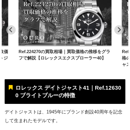
買取価
Ref.224270の買取相場｜買取価格の推移をグラ
Re
トジ
フで解説【ロレックスエクスプローラー40】
格
ャス
ロレックス デイトジャスト41｜Ref.12630
0 ブライトブルーの特徴
デイトジャストは、1945年にブランド創設40周年を記念
して生まれたモデルです。