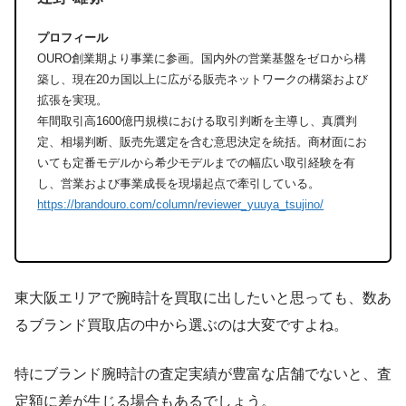
プロフィール
OURO創業期より事業に参画。国内外の営業基盤をゼロから構
築し、現在20カ国以上に広がる販売ネットワークの構築および
拡張を実現。
年間取引高1600億円規模における取引判断を主導し、真贋判
定、相場判断、販売先選定を含む意思決定を統括。商材面にお
いても定番モデルから希少モデルまでの幅広い取引経験を有
し、営業および事業成長を現場起点で牽引している。
https://brandouro.com/column/reviewer_yuuya_tsujino/
東大阪エリアで腕時計を買取に出したいと思っても、数あ
るブランド買取店の中から選ぶのは大変ですよね。
特にブランド腕時計の査定実績が豊富な店舗でないと、査
定額に差が生じる場合もあるでしょう。