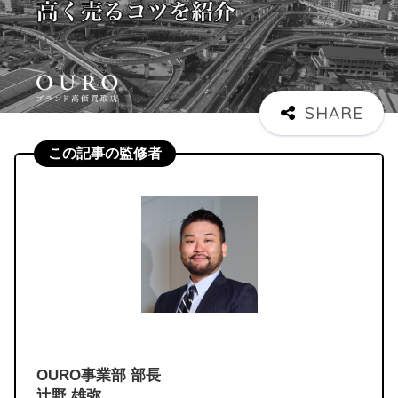
この記事の監修者
OURO事業部 部長
辻野 雄弥