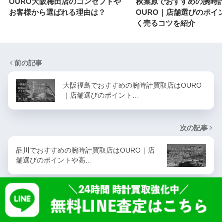
OURO大阪梅田店のコンセプトや
秋葉原でおすすめの腕時
お客様から選ばれる理由は？
OURO｜店舗選びのポイ
く売るコツを紹介
前の記事
大阪福島でおすすめの腕時計買取店はOURO
｜店舗選びのポイント…
次の記事
品川でおすすめの腕時計買取店はOURO｜店
舗選びのポイントや高…
よく読まれている記事
OURO TOP
店舗一覧
会社概要
プライバシーポリシー
利用規約
ロレックス買取 大阪
ロレックス 