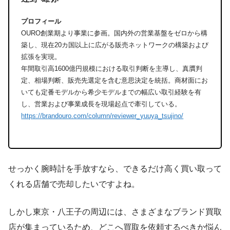
プロフィール
OURO創業期より事業に参画。国内外の営業基盤をゼロから構
築し、現在20カ国以上に広がる販売ネットワークの構築および
拡張を実現。
年間取引高1600億円規模における取引判断を主導し、真贋判
定、相場判断、販売先選定を含む意思決定を統括。商材面にお
いても定番モデルから希少モデルまでの幅広い取引経験を有
し、営業および事業成長を現場起点で牽引している。
https://brandouro.com/column/reviewer_yuuya_tsujino/
せっかく腕時計を手放すなら、できるだけ高く買い取って
くれる店舗で売却したいですよね。
しかし東京・八王子の周辺には、さまざまなブランド買取
店が集まっているため、どこへ買取を依頼するべきか悩ん