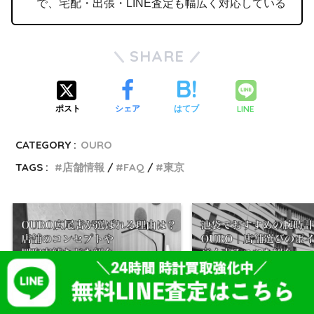
で、宅配・出張・LINE査定も幅広く対応している
SHARE
LINE
ポスト
シェア
はてブ
CATEGORY :
OURO
TAGS :
店舗情報
FAQ
東京
OURO TOP
店舗一覧
会社概要
プライバシーポリシー
利用規約
ロレックス買取 大阪
ロレックス 