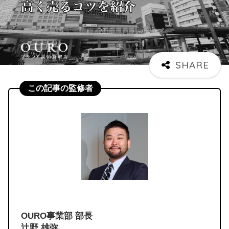
この記事の監修者
OURO事業部 部長
辻野 雄弥