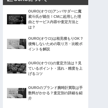
OURO(オウロ)アンバサダーに魔
裟斗氏が就任！CMに起用した理
由とサービス内容や査定方法と
は？
OURO(オウロ)は相見積もりOK？
後悔しないための取り方・比較ポ
イントを解説
OURO(オウロ)の査定方法は？見
ているポイント・流れ・精度を上
げるコツ
OUROのブランド腕時計買取は手
数料がかかる？査定別の詳細を紹
介