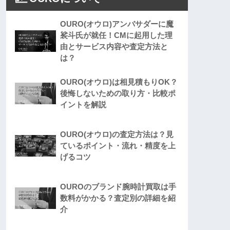
OURO(オウロ)アンバサダーに魔
裟斗氏が就任！CMに起用した理
由とサービス内容や査定方法と
は？
OURO(オウロ)は相見積もりOK？
後悔しないための取り方・比較ポ
イントを解説
OURO(オウロ)の査定方法は？見
ているポイント・流れ・精度を上
げるコツ
OUROのブランド腕時計買取は手
数料がかかる？査定別の詳細を紹
介