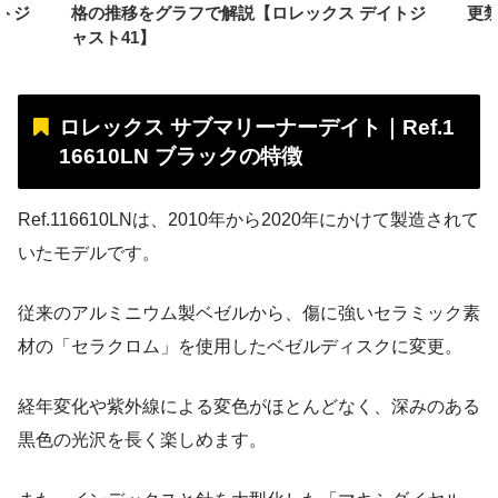
トジ
格の推移をグラフで解説【ロレックス デイトジ
更
ャスト41】
ロレックス サブマリーナーデイト｜Ref.1
16610LN ブラックの特徴
Ref.116610LNは、2010年から2020年にかけて製造されて
いたモデルです。
従来のアルミニウム製ベゼルから、傷に強いセラミック素
材の「セラクロム」を使用したベゼルディスクに変更。
経年変化や紫外線による変色がほとんどなく、深みのある
黒色の光沢を長く楽しめます。