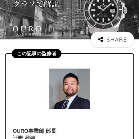
この記事の監修者
OURO事業部 部長
辻野 雄弥