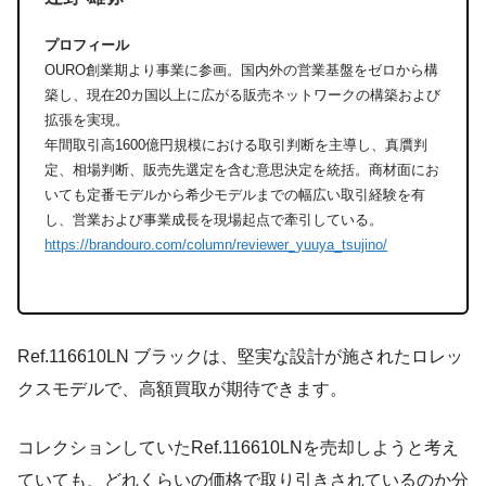
プロフィール
OURO創業期より事業に参画。国内外の営業基盤をゼロから構
築し、現在20カ国以上に広がる販売ネットワークの構築および
拡張を実現。
年間取引高1600億円規模における取引判断を主導し、真贋判
定、相場判断、販売先選定を含む意思決定を統括。商材面にお
いても定番モデルから希少モデルまでの幅広い取引経験を有
し、営業および事業成長を現場起点で牽引している。
https://brandouro.com/column/reviewer_yuuya_tsujino/
Ref.116610LN ブラックは、堅実な設計が施されたロレッ
クスモデルで、高額買取が期待できます。
コレクションしていたRef.116610LNを売却しようと考え
ていても、どれくらいの価格で取り引きされているのか分