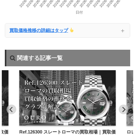
＋
買取価格推移の詳細はタップ
関連する記事一覧
買取価
Ref.126300 スレートローマの買取相場｜買取価
ロ