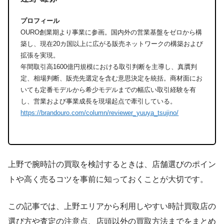
プロフィール
OURO創業期より事業に参画。国内外の営業基盤をゼロから構
築し、現在20カ国以上に広がる販売ネットワークの構築および
拡張を実現。
年間取引高1600億円規模における取引判断を主導し、真贋判
定、相場判断、販売先選定を含む意思決定を統括。商材面にお
いても定番モデルから希少モデルまでの幅広い取引経験を有
し、営業および事業成長を現場起点で牽引している。
https://brandouro.com/column/reviewer_yuuya_tsujino/
上野で腕時計の買取を検討するときは、店舗選びのポイン
トや高く売るコツを事前に知っておくことが大切です。
この記事では、上野エリアから利用しやすい時計買取店の
選び方や査定の注意点、店頭以外の買取方法までをまとめ