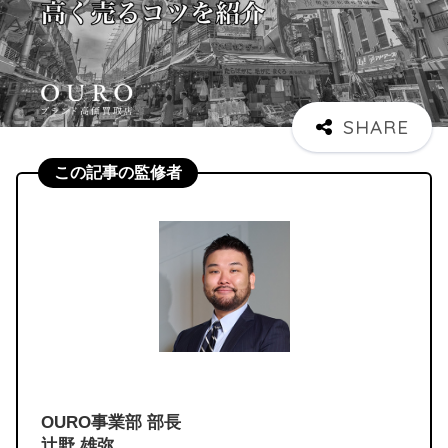
この記事の監修者
OURO事業部 部長
辻野 雄弥