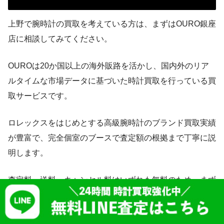
上野で腕時計の買取を考えている方は、まずはOURO銀座
店に相談してみてください。
OUROは20か国以上の海外販路を活かし、国内外のリア
ルタイムな市場データに基づいた時計買取を行っている買
取サービスです。
ロレックスをはじめとする高級腕時計のブランド買取実績
が豊富で、完全個室のブースで査定額の根拠まで丁寧に説
明します。
査定料・送料・キャンセル料はいずれも無料のため、まず
は金額を知りたいだけという方でも利用しやすく、宅配買
取・出張買取・LINE査定にも対応しています。
OURO TOP
店舗一覧
会社概要
プライバシーポリシー
利用規約
ロレックス買取 大阪
ロレックス 