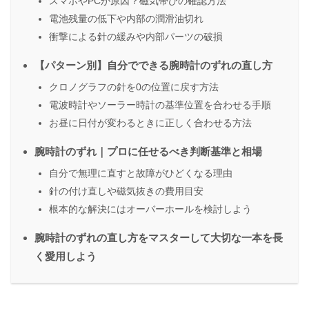
スマホやPCが原因？磁気帯びの確認方法
電池残量の低下や内部の潤滑油切れ
衝撃による針の緩みや内部パーツの破損
【パターン別】自分でできる腕時計のずれの直し方
クロノグラフの針を0の位置に戻す方法
電波時計やソーラー時計の基準位置を合わせる手順
お昼に日付が変わるときに正しく合わせる方法
腕時計のずれ｜プロに任せるべき判断基準と相場
自分で無理に直すと故障がひどくなる理由
針の付け直しや磁気抜きの費用目安
根本的な解決にはオーバーホールを検討しよう
腕時計のずれの直し方をマスターして大切な一本を長
く愛用しよう