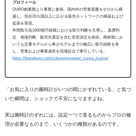
プロフィール
OURO創業期より事業に参画。国内外の営業基盤をゼロから構
築し、現在20カ国以上に広がる販売ネットワークの構築および
拡張を実現。
年間取引高1600億円規模における取引判断を主導し、真贋判
定、相場判断、販売先選定を含む意思決定を統括。商材面にお
いても定番モデルから希少モデルまでの幅広い取引経験を有
し、営業および事業成長を現場起点で牽引している。
https://brandouro.com/column/reviewer_yuuya_tsujino/
「お気に入りの腕時計がいつの間にかずれている」と気づ
いた瞬間は、ショックで不安になりますよね。
実は腕時計のずれには、設定一つで直るものからプロの修
理が必要なものまで、いくつかの種類があるのです。