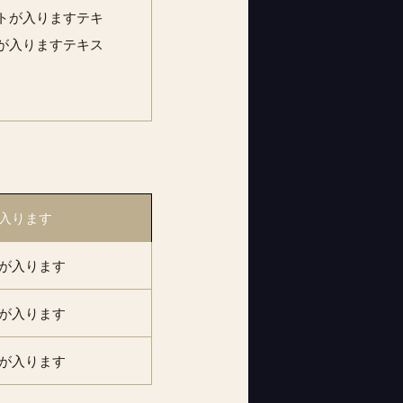
トが入りますテキ
が入りますテキス
入ります
が入ります
が入ります
が入ります