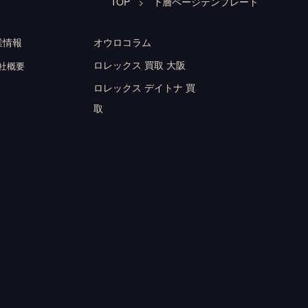
TOP
下層ページテンプレート
>
業情報
オウロコラム
ロレックス 買取 大阪
会社概要
ロレックス デイトナ 買
取