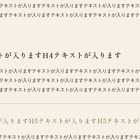
テキストが入りますテキストが入りますテキストが入りますテキス
ますテキストが入りますテキストが入りますテキストが入りますテ
トが入りますH4テキストが入ります
ストが入りますテキストが入りますテキストが入りますテキストが
テキストが入りますテキストが入りますテキストが入りますテキス
ますテキストが入りますテキストが入りますテキストが入りますテ
が入りますH5テキストが入りますH5テキスト
すテキストが入りますテキストが入りますテキストが入りますテキ