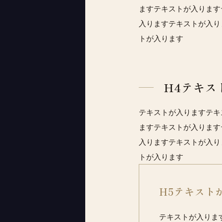
ますテキストが入ります
入りますテキストが入り
トが入ります
H4テキス
テキストが入りますテキ
ますテキストが入ります
入りますテキストが入り
トが入ります
H5テキスト
テキストが入りま