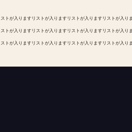
リストが入りますリストが入りますリストが入りますリストが入り
リストが入りますリストが入りますリストが入りますリストが入り
リストが入りますリストが入りますリストが入りますリストが入り