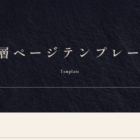
層ページテンプレ
Template