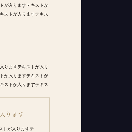
トが入りますテキストが
キストが入りますテキス
入りますテキストが入り
トが入りますテキストが
キストが入りますテキス
が入ります
ストが入りますテ