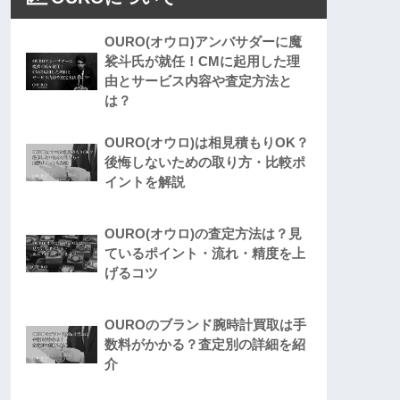
OURO(オウロ)アンバサダーに魔
裟斗氏が就任！CMに起用した理
由とサービス内容や査定方法と
は？
OURO(オウロ)は相見積もりOK？
後悔しないための取り方・比較ポ
イントを解説
OURO(オウロ)の査定方法は？見
ているポイント・流れ・精度を上
げるコツ
OUROのブランド腕時計買取は手
数料がかかる？査定別の詳細を紹
介