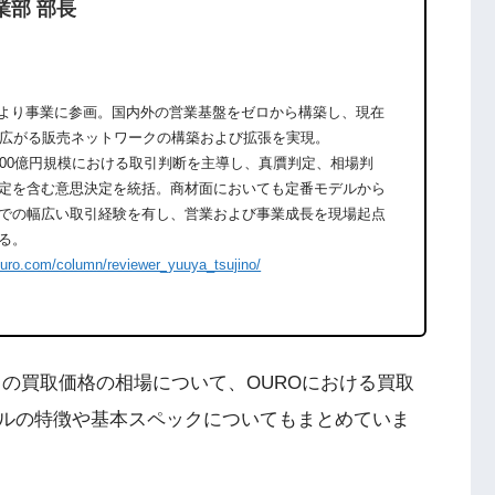
業部 部長
期より事業に参画。国内外の営業基盤をゼロから構築し、現在
に広がる販売ネットワークの構築および拡張を実現。
600億円規模における取引判断を主導し、真贋判定、相場判
定を含む意思決定を統括。商材面においても定番モデルから
での幅広い取引経験を有し、営業および事業成長を現場起点
る。
ouro.com/column/reviewer_yuuya_tsujino/
ラックの買取価格の相場について、OUROにおける買取
ルの特徴や基本スペックについてもまとめていま