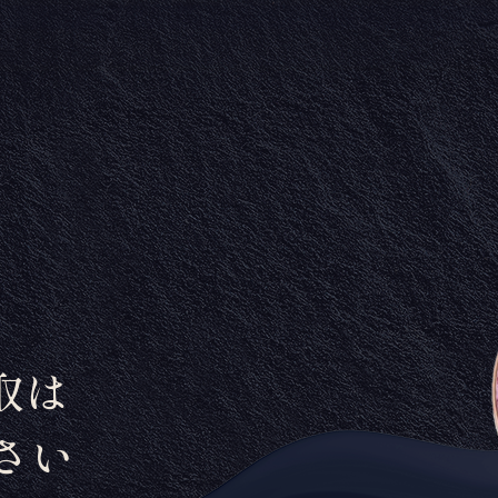
取は
さい