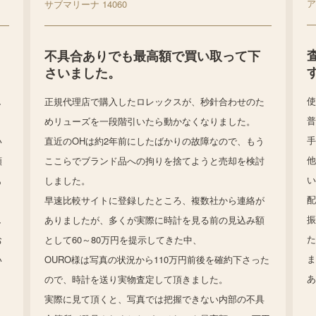
サブマリーナ 14060
不具合ありでも最高額で買い取って下
さいました。
し
正規代理店で購入したロレックスが、秒針合わせのた
めリューズを一段階引いたら動かなくなりました。
い
直近のOHは約2年前にしたばかりの故障なので、もう
他
額
ここらでブランド品への拘りを捨てようと売却を検討
あ
しました。
早速比較サイトに登録したところ、複数社から連絡が
し
ありましたが、多くが実際に時計を見る前の見込み額
お
として60～80万円を提示してきた中、
い
OURO様は写真の状況から110万円前後を確約下さった
あ
ので、時計を送り実物査定して頂きました。
実際に見て頂くと、写真では把握できない内部の不具